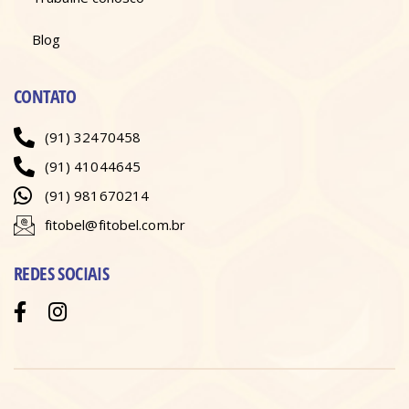
Blog
CONTATO
(91) 32470458
(91) 41044645
(91) 981670214
fitobel@fitobel.com.br
REDES SOCIAIS